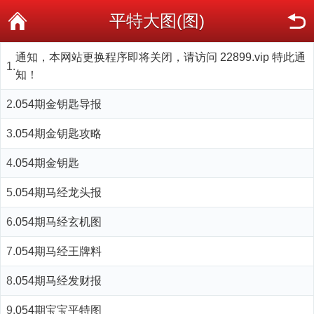
平特大图(图)
通知，本网站更换程序即将关闭，请访问 22899.vip 特此通
1.
知！
2.
054期金钥匙导报
3.
054期金钥匙攻略
4.
054期金钥匙
5.
054期马经龙头报
6.
054期马经玄机图
7.
054期马经王牌料
8.
054期马经发财报
9.
054期宝宝平特图