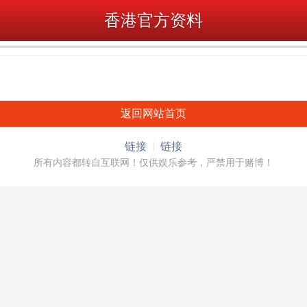
香港官方资料
返回网站首页
链接
链接
所有内容都转自互联网！仅供娱乐参考，严禁用于赌博！