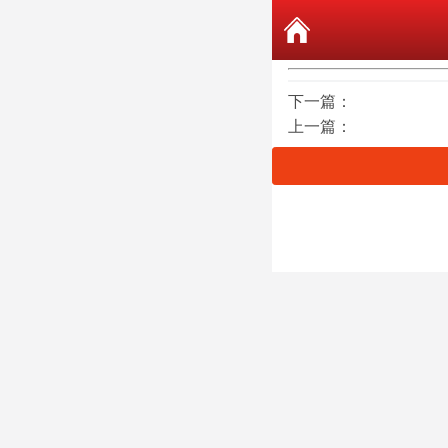
下一篇：
上一篇：