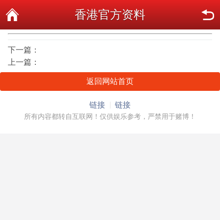
香港官方资料
下一篇：
上一篇：
返回网站首页
链接
链接
所有内容都转自互联网！仅供娱乐参考，严禁用于赌博！