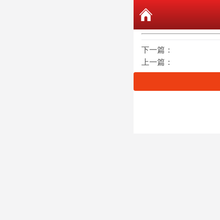
下一篇：
上一篇：