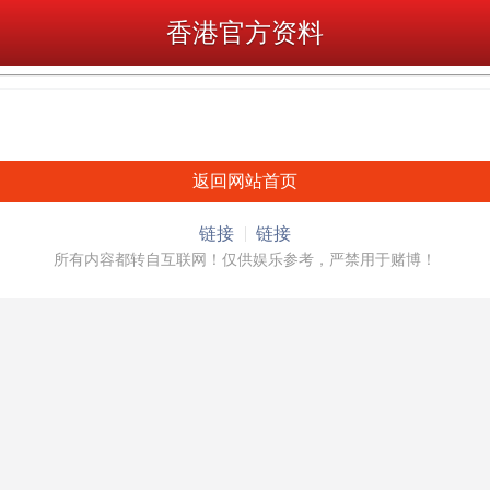
香港官方资料
返回网站首页
链接
链接
所有内容都转自互联网！仅供娱乐参考，严禁用于赌博！