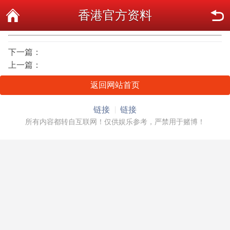
香港官方资料
下一篇：
上一篇：
返回网站首页
链接
链接
所有内容都转自互联网！仅供娱乐参考，严禁用于赌博！