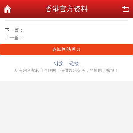
香港官方资料
下一篇：
上一篇：
返回网站首页
链接
链接
所有内容都转自互联网！仅供娱乐参考，严禁用于赌博！