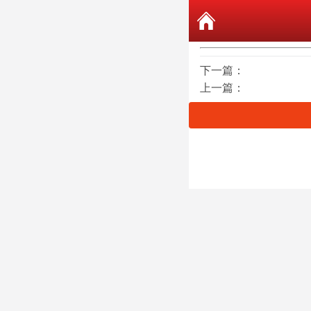
下一篇：
上一篇：