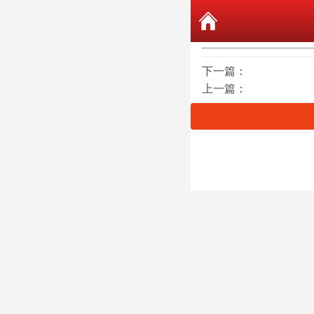
下一篇：
上一篇：