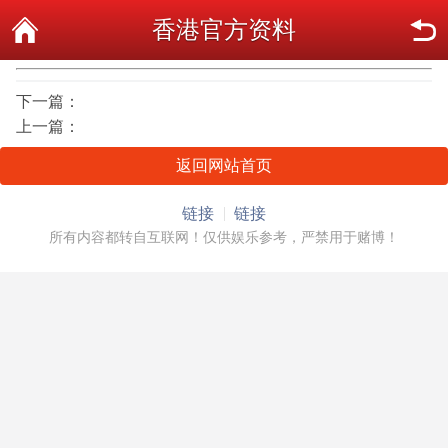
香港官方资料
下一篇：
上一篇：
返回网站首页
链接
链接
所有内容都转自互联网！仅供娱乐参考，严禁用于赌博！