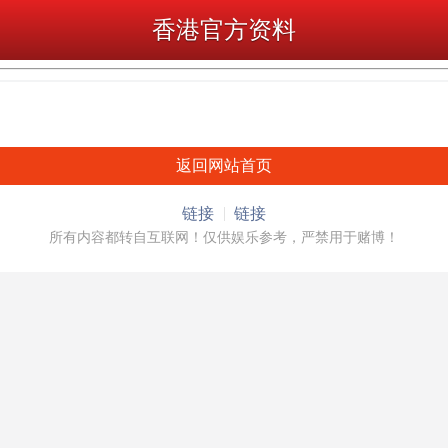
香港官方资料
返回网站首页
链接
链接
所有内容都转自互联网！仅供娱乐参考，严禁用于赌博！