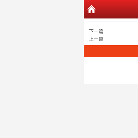
下一篇：
上一篇：