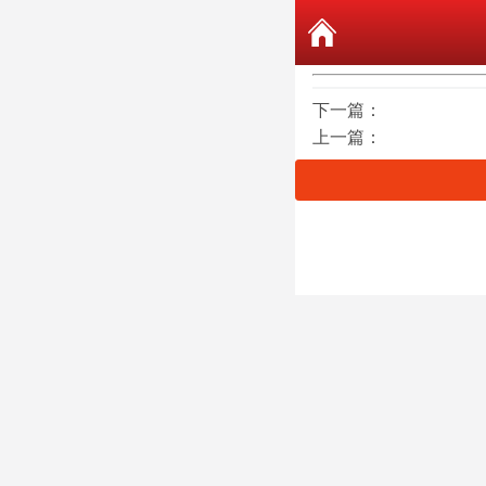
下一篇：
上一篇：