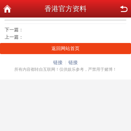
香港官方资料
下一篇：
上一篇：
返回网站首页
链接
链接
所有内容都转自互联网！仅供娱乐参考，严禁用于赌博！