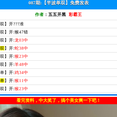
087
期:【半波单双】免费发表
作者
：五五开黑
彩霸王
双】开???准
绿双】开:猴47错
绿双】开:
龙03中
双
】开:
蛇38中
双】开:
猴23中
绿双】开:
羊48中
蓝单】开:
鸡34中
单
】开:
猴11中
双】开:
猴23中
看完资料，中大奖了，搞个美女爽一下吧！