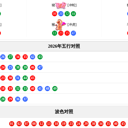
]
猪
[冲蛇]
3
08
20
32
44
]
猴
[冲虎]
6
11
23
35
47
2026年五行对照
26
27
34
35
42
43
24
25
38
39
46
47
23
30
31
44
45
18
19
32
33
40
41
48
49
28
29
36
37
波色对照
01
02
07
08
12
13
18
19
23
24
29
30
34
35
40
45