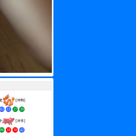
龙
[冲狗]
03
15
27
39
牛
[冲羊]
06
18
30
42