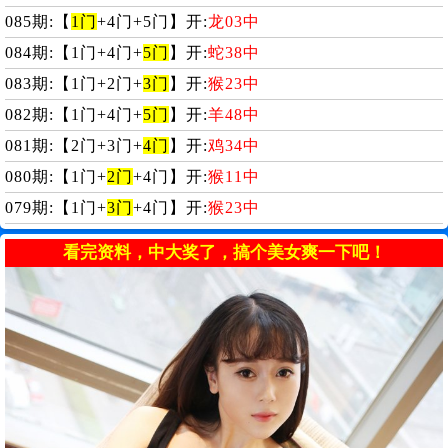
085期:【
1门
+4门+5门】开:
龙03中
084期:【1门+4门+
5门
】开:
蛇38中
083期:【1门+2门+
3门
】开:
猴23中
082期:【1门+4门+
5门
】开:
羊48中
081期:【2门+3门+
4门
】开:
鸡34中
080期:【1门+
2门
+4门】开:
猴11中
079期:【1门+
3门
+4门】开:
猴23中
看完资料，中大奖了，搞个美女爽一下吧！