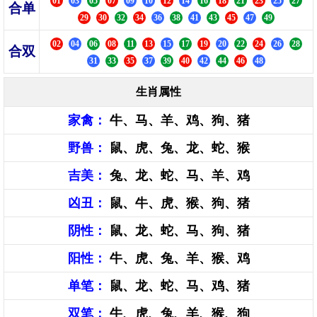
01
03
05
07
09
10
12
14
16
18
21
23
25
27
合单
29
30
32
34
36
38
41
43
45
47
49
02
04
06
08
11
13
15
17
19
20
22
24
26
28
合双
31
33
35
37
39
40
42
44
46
48
生肖属性
家禽：
牛、马、羊、鸡、狗、猪
野兽：
鼠、虎、兔、龙、蛇、猴
吉美：
兔、龙、蛇、马、羊、鸡
凶丑：
鼠、牛、虎、猴、狗、猪
阴性：
鼠、龙、蛇、马、狗、猪
阳性：
牛、虎、兔、羊、猴、鸡
单笔：
鼠、龙、蛇、马、鸡、猪
双笔：
牛、虎、兔、羊、猴、狗