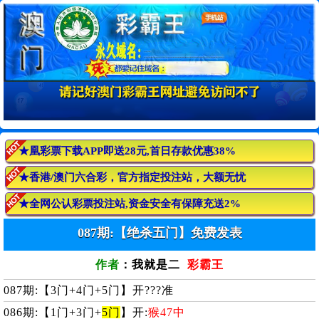
★凰彩票下载APP即送28元,首日存款优惠38%
★香港/澳门六合彩，官方指定投注站，大额无忧
★全网公认彩票投注站,资金安全有保障充送2%
087
期:【绝杀五门】免费发表
作者
：我就是二
彩霸王
087期:【3门+4门+5门】开???准
086期:【1门+3门+
5门
】开:
猴47中