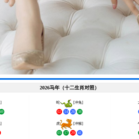
2026马年（十二生肖对照）
]
蛇
[冲兔]
49
02
14
26
38
]
虎
[冲猴]
0
05
17
29
41