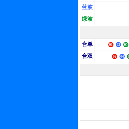
蓝波
绿波
合单
01
03
05
合双
02
04