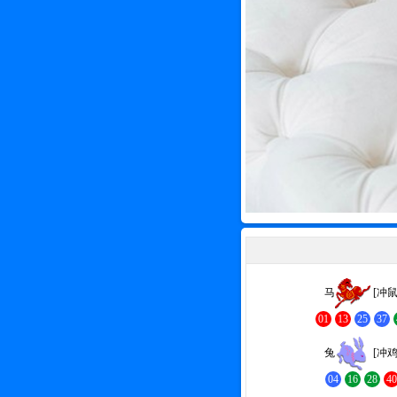
马
[冲鼠
01
13
25
37
兔
[冲鸡
04
16
28
4