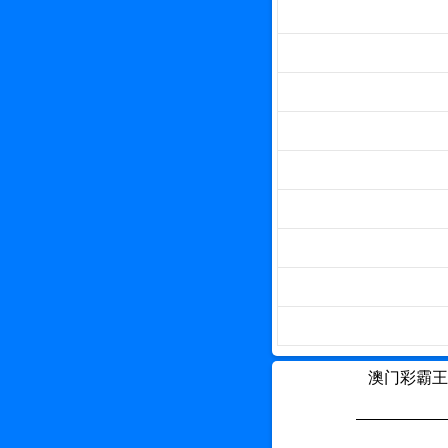
澳门彩霸王