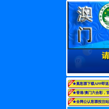
★凰彩票下载APP即送
★香港/澳门六合彩，
★全网公认彩票投注站