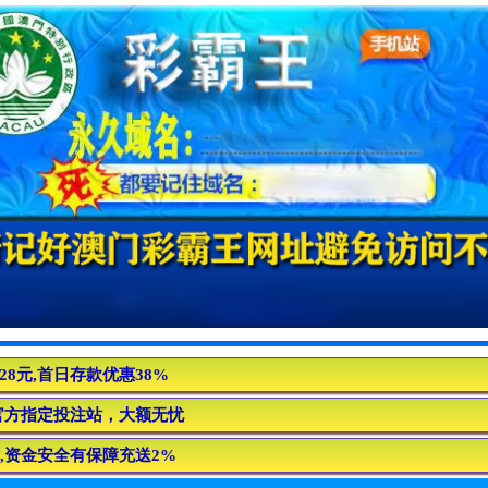
28元,首日存款优惠38%
官方指定投注站，大额无忧
,资金安全有保障充送2%