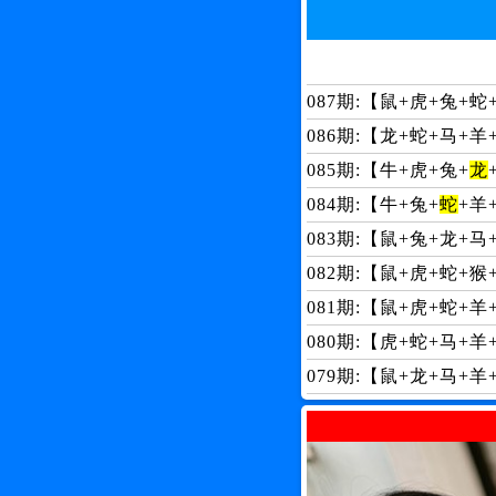
087期:【鼠+虎+兔+蛇
086期:【龙+蛇+马+羊
085期:【牛+虎+兔+
龙
084期:【牛+兔+
蛇
+羊
083期:【鼠+兔+龙+马
082期:【鼠+虎+蛇+猴
081期:【鼠+虎+蛇+羊
080期:【虎+蛇+马+羊
079期:【鼠+龙+马+羊