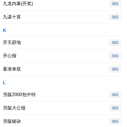
九龙内幕(开奖)
365
九谋十算
365
K
开天辟地
365
开心报
365
看准单双
365
L
另版2000包中特
365
另版大公报
365
另版秘诀
365