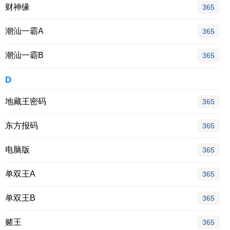
财神缘
365
潮汕一霸A
365
潮汕一霸B
365
D
地藏王密码
365
东方报码
365
电脑版
365
单双王A
365
单双王B
365
赌王
365