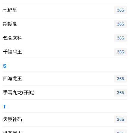
七码皇
365
期期赢
365
乞食来料
365
千禧码王
365
S
四海龙王
365
手写九龙(开奖)
365
T
天赐神码
365