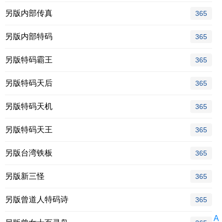
另版内部传真
365
另版内部特码
365
另版特码霸王
365
另版特码天后
365
另版特码天机
365
另版特码天王
365
另版台湾铁板
365
另版新三怪
365
另版曾道人特码诗
365
A