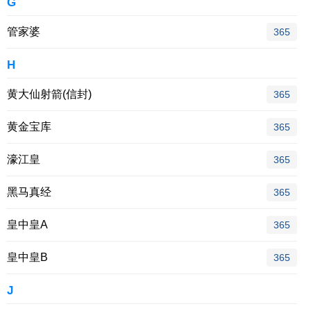
G
管家婆
365
H
黄大仙射箭(信封)
365
黄金宝库
365
濠江皇
365
黑马真经
365
皇中皇A
365
皇中皇B
365
J