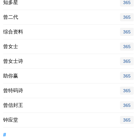
知多星
365
曾二代
365
综合资料
365
曾女士
365
曾女士诗
365
助你赢
365
曾特码诗
365
曾信封王
365
钟应堂
365
#